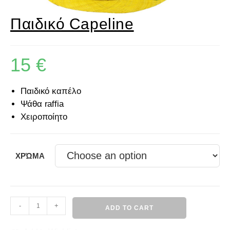
Παιδικό Capeline
15
€
Παιδικό καπέλο
Ψάθα raffia
Χειροποίητο
ΧΡΏΜΑ
-
+
ADD TO CART